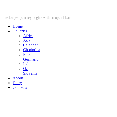
STARWHEEL
The longest journey begins with an open Heart
Home
Galleries
Africa
Asia
Calendar
Charinthia
Fires
Germany
India
Oz
Slovenia
About
Diary
Contacts