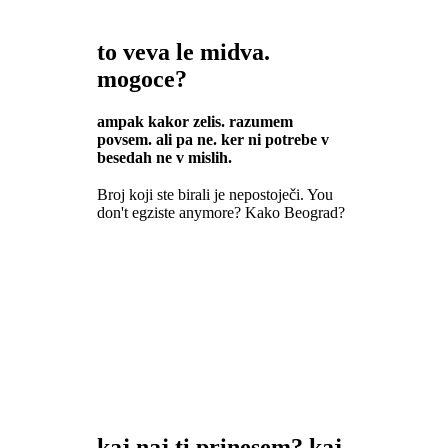
to veva le midva.
mogoce?
ampak kakor zelis. razumem
povsem. ali pa ne. ker ni potrebe v
besedah ne v mislih.
Broj koji ste birali je nepostoječi. You
don't egziste anymore? Kako Beograd?
kaj naj ti prinesem? kaj