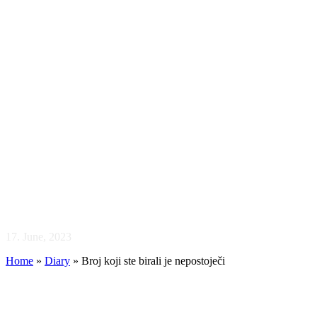
Broj koji ste birali je
nepostoječi
17. June, 2023
Home
»
Diary
»
Broj koji ste birali je nepostoječi