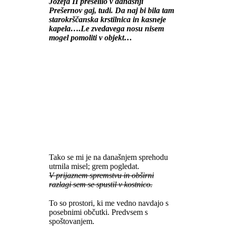
Jožefa II preselilo v današnji
Prešernov gaj, tudi. Da naj bi bila tam
starokrščanska krstilnica in kasneje
kapela….Le zvedavega nosu nisem
mogel pomoliti v objekt…
Tako se mi je na današnjem sprehodu
utrnila misel; grem pogledat.
V prijaznem spremstvu in obširni
razlagi sem se spustil v kostnico.
To so prostori, ki me vedno navdajo s
posebnimi občutki. Predvsem s
spoštovanjem.